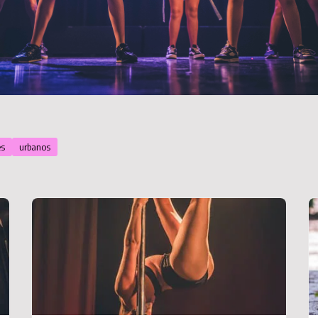
es
urbanos